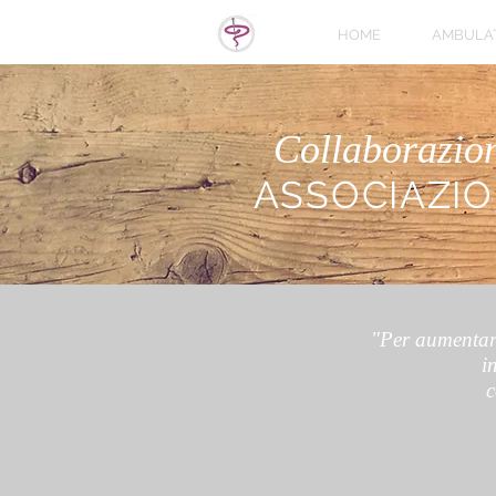
HOME
AMBULA
Collaborazio
ASSOCIAZIO
"Per aumentare
i
c