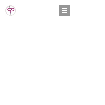
Un alito caldo fatto di sogni
Della vita resta un'ombra che ci illude della nostra
innocente esistenza, un alito caldo fatto di sogni
malinconie sorrisi incontri che...
Inutile cercare
Inutile cercare Non esiste un altrove se non nel
corpo appesantito che abiterà la distanza
#GianPieroPedretti #Poesia #poesiainedita