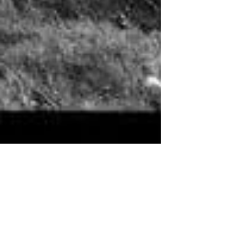
Poesia Là fuori Ed. Il Sottobosco
Poesia tratta da "La fuori" Edizioni Il Sottobosco
Ancora il pallido mattino e l'oscuro male di vivere
continua a fare tremare le ossa....