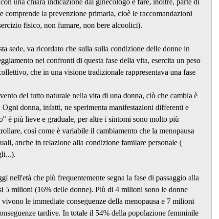
on una chiara indicazione dal ginecologo e fare, inoltre, parte di 
che comprende la prevenzione primaria, cioè le raccomandazioni 
esercizio fisico, non fumare, non bere alcoolici).
ta sede, va ricordato che sulla sulla condizione delle donne in 
giamento nei confronti di questa fase della vita, esercita un peso 
llettivo, che in una visione tradizionale rappresentava una fase 
ento del tutto naturale nella vita di una donna, ciò che cambia è 
. Ogni donna, infatti, ne sperimenta manifestazioni differenti e 
o" è più lieve e graduale, per altre i sintomi sono molto più 
controllare, così come è variabile il cambiamento che la menopausa 
uali, anche in relazione alla condizione familare personale ( 
i...).
gi nell'età che più frequentemente segna la fase di passaggio alla 
 5 milioni (16% delle donne). Più di 4 milioni sono le donne 
he vivono le immediate conseguenze della menopausa e 7 milioni 
conseguenze tardive. In totale il 54% della popolazione femminile 