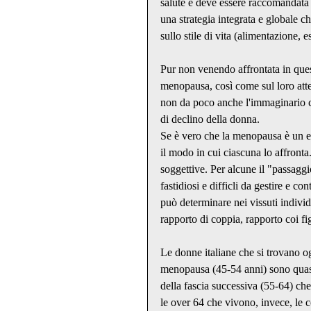
salute e deve essere raccomandata c
una strategia integrata e globale 
sullo stile di vita (alimentazione, 
Pur non venendo affrontata in ques
menopausa, così come sul loro atteg
non da poco anche l'immaginario co
di declino della donna.
Se è vero che la menopausa è un ev
il modo in cui ciascuna lo affronta
soggettive. Per alcune il "passaggi
fastidiosi e difficli da gestire e 
può determinare nei vissuti individ
rapporto di coppia, rapporto coi figl
Le donne italiane che si trovano og
menopausa (45-54 anni) sono quasi
della fascia successiva (55-64) c
le over 64 che vivono, invece, le 