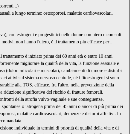
correnti...)
ali a lungo termine: osteoporosi, malattie cardiovascolari, 
a), con estrogeni e progestinici nelle donne con utero e con soli 
i motivi, non hanno l'utero, è il trattamento più efficace per i 
il trattamento è iniziato prima dei 60 anni età o entro 10 anni 
emente migliorare la qualità della vita, la funzione sessuale e 
ausa (dolori articolari e muscolari, cambiamenti di umore e disturbi 
aci attivi sul sistema nervoso centrale, né i fitoestrogeni si sono 
rabile alla TOS, efficace, fra l'altro, nella prevenzione della 
 riduzione significativa del rischio di fratture femorali, 
confronti della atrofia vulvo-vaginale e sue conseguenze. 
pontanea o iatrogena prima dei 45 anni o ancor di più prima dei 
oporosi, malattie cardiovascolari, demenze e disturbi affettivi. In 
accomandata.
sione individuale in termini di priorità di qualità della vita e di 