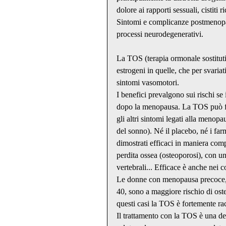
dolore ai rapporti sessuali, cistiti ri
Sintomi e complicanze postmenopaus
processi neurodegenerativi.
La TOS (terapia ormonale sostitutiv
estrogeni in quelle, che per svariat
sintomi vasomotori.
I benefici prevalgono sui rischi se 
dopo la menopausa. La TOS può fort
gli altri sintomi legati alla menop
del sonno). Né il placebo, né i farm
dimostrati efficaci in maniera compa
perdita ossea (osteoporosi), con una
vertebrali... Efficace è anche nei 
Le donne con menopausa precoce, s
40, sono a maggiore rischio di oste
questi casi la TOS è fortemente r
Il trattamento con la TOS è una deci