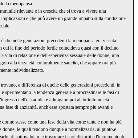
 della menopausa. 
mminile rilevante e in crescita che si trova a vivere una 
 implicazioni e che può avere un grande impatto sulla condizione 
ziale.
è che nelle generazioni precedenti la menopausa era vissuta 
ui la fine del periodo fertile coincideva quasi con il declino 
lla vita di relazione e dell'esperienza sessuale delle donne, una 
aggio alla terza età, culturalmente sancito, che appare ora più 
ente individualizzato.
 trovano, a differenza di quelle delle generazioni precedenti, in 
a e sperimentano la tendenza generale a procrastinare le fasi di 
'ingresso nell'età adulta e allungano poi all'infinito un'età 
na fase di anzianità, anch'essa spostata sempre più avanti e 
 
 donne stesse come una fase della vita come tante e non ha più 
le donne, le quali tendono dunque a normalizzarla, al punto,e 
rlo, di sottovalutare e trascurare i suoi disturbi e l'incremento dei 