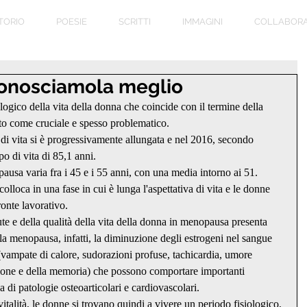
TORIO
POESIE
SCRITTI
IMMAGINI
COLLABORA
onosciamola meglio
ico della vita della donna che coincide con il termine della 
to come cruciale e spesso problematico.
 di vita si è progressivamente allungata e nel 2016, secondo 
 di vita di 85,1 anni.
pausa varia fra i 45 e i 55 anni, con una media intorno ai 51.
colloca in una fase in cui è lunga l'aspettativa di vita e le donne 
onte lavorativo.
te e della qualità della vita della donna in menopausa presenta 
la menopausa, infatti, la diminuzione degli estrogeni nel sangue 
(vampate di calore, sudorazioni profuse, tachicardia, umore 
azione e della memoria) che possono comportare importanti 
 di patologie osteoarticolari e cardiovascolari.
 vitalità, le donne si trovano quindi a vivere un periodo fisiologico, 