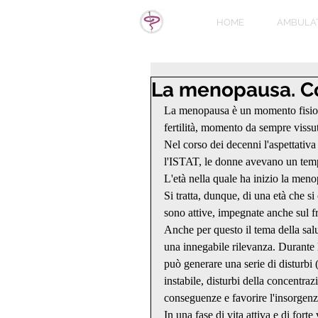
HOME
AMBULA
La menopausa. C
La menopausa è un momento fisiolog
fertilità, momento da sempre vissu
Nel corso dei decenni l'aspettativa
l'ISTAT, le donne avevano un tempo
L'età nella quale ha inizio la meno
Si tratta, dunque, di una età che si 
sono attive, impegnate anche sul fr
Anche per questo il tema della salu
una innegabile rilevanza. Durante 
può generare una serie di disturbi 
instabile, disturbi della concentr
conseguenze e favorire l'insorgenza
In una fase di vita attiva e di forte