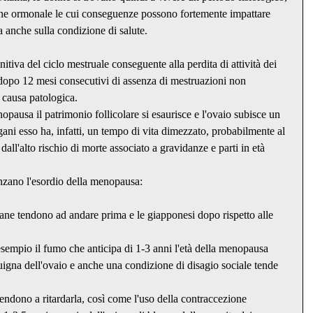
ne ormonale le cui conseguenze possono fortemente impattare 
ma anche sulla condizione di salute.
itiva del ciclo mestruale conseguente alla perdita di attività dei 
a dopo 12 mesi consecutivi di assenza di mestruazioni non 
 causa patologica.
pausa il patrimonio follicolare si esaurisce e l'ovaio subisce un 
rgani esso ha, infatti, un tempo di vita dimezzato, probabilmente al 
 dall'alto rischio di morte associato a gravidanze e parti in età 
enzano l'esordio della menopausa:
ricane tendono ad andare prima e le giapponesi dopo rispetto alle 
sempio il fumo che anticipa di 1-3 anni l'età della menopausa 
uigna dell'ovaio e anche una condizione di disagio sociale tende 
endono a ritardarla, così come l'uso della contraccezione 