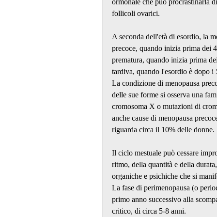
ormonale che può procrastinarla di 
follicoli ovarici.
A seconda dell'età di esordio, la 
precoce, quando inizia prima dei 4
prematura, quando inizia prima dei
tardiva, quando l'esordio è dopo i 
La condizione di menopausa precoce
delle sue forme si osserva una fami
cromosoma X o mutazioni di cromos
anche cause di menopausa precoc
riguarda circa il 10% delle donne.
Il ciclo mestuale può cessare impr
ritmo, della quantità e della durat
organiche e psichiche che si manif
La fase di perimenopausa (o periodo
primo anno successivo alla scompar
critico, di circa 5-8 anni.