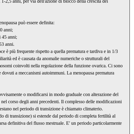
1-2,5 anni, per via dell'azione di blocco della crescita dei 
menopausa può essere definita:
0 anni;
 45 anni;
53 anni.
 è più frequente rispetto a quella prematura e tardiva e in 1/3 
liarità ed è causata da anomalie numeriche o strutturali del 
omi coinvolti nella regolazione della funzione ovarica. Ci sono 
e dovuti a meccanismi autoimmuni. La menopausa prematura 
ovvisamente o modificarsi in modo graduale con alterazione del 
a, nel corso degli anni precedenti. Il complesso delle modificazioni 
estano nel periodo di transizione è chiamato climaterio.
 di transizione) si estende dal periodo di completa fertilità al 
sa definitiva del flusso mestruale. E' un periodo particolarmente 