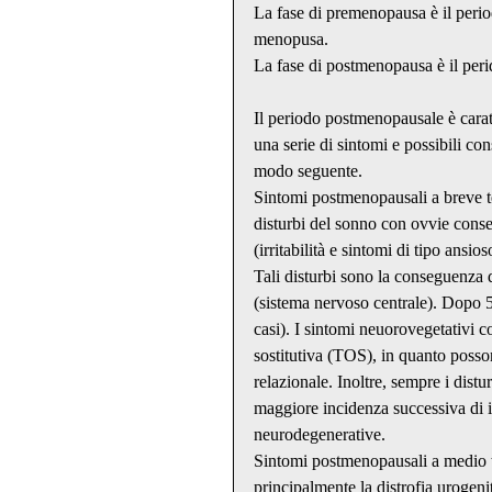
La fase di premenopausa è il peri
menopusa.
La fase di postmenopausa è il perid
Il periodo postmenopausale è caratte
una serie di sintomi e possibili co
modo seguente.
Sintomi postmenopausali a breve te
disturbi del sonno con ovvie conse
(irritabilità e sintomi di tipo ansios
Tali disturbi sono la conseguenza 
(sistema nervoso centrale). Dopo 
casi). I sintomi neuorovegetativi c
sostitutiva (TOS), in quanto posson
relazionale. Inoltre, sempre i distu
maggiore incidenza successiva di ip
neurodegenerative.
Sintomi postmenopausali a medio t
principalmente la distrofia urogenit