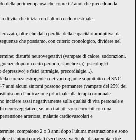
odo della perimenopausa che copre i 2 anni che precedono la 
o di vita che inizia con l'ultimo ciclo mestruale.
rizzato, oltre che dalla perdita della capacità riproduttiva, da 
nseguenze che possiamo, con criterio cronologico, dividere nel 
rmine: disturbi neurovegetativi (vampate di calore, sudorazioni, 
guenze dopo un certo periodo, stanchezza), psicologici 
o-depressivo) e fisici (artralgie, precordialgie...).
della carenza estrogenica nei vari organi e soprattutto nel SNC 
5-7 anni alcuni sintomi possono permanere (vampate del 25% dei 
ostituiscono l'indicazione principale alla terapia ormonale 
o incidere assai negativamente sulla qualità di vita personale e 
rbi neurovegetativo, se non trattati, sono correlati con una 
ertensione arteriosa, malattie cardiovascolari e 
ermine: compaiono 2 o 3 anni dopo l'ultima mestruazione e sono 
ale e i sintomi correlati (secchezza vaginale, dispareunia, cioè 