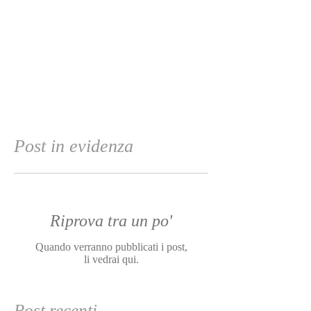
Gian Piero Pedretti
Ogni anno quasi 15 milioni di bambine sono costrette
a sposarsi contro la loro volontà: si stima 1
matrimonio ogni 2 secondi tra una...
Post in evidenza
Riprova tra un po'
Quando verranno pubblicati i post,
li vedrai qui.