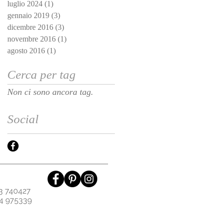
luglio 2024
(1)
1 post
gennaio 2019
(3)
3 post
dicembre 2016
(3)
3 post
novembre 2016
(1)
1 post
agosto 2016
(1)
1 post
Cerca per tag
Non ci sono ancora tag.
Social
43 740427
4 975339