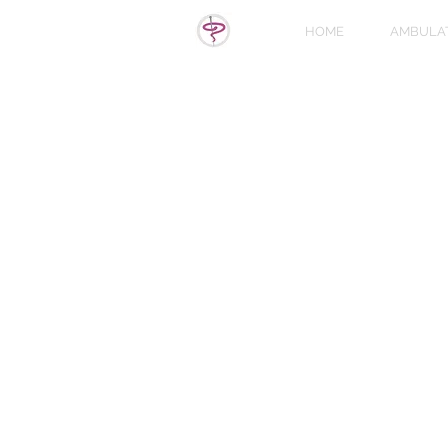
HOME
AMBULA
Il trattamento dell'abo
I due farmaci che hanno rivoluziona
Mifegyne) e il Misoprostolo....