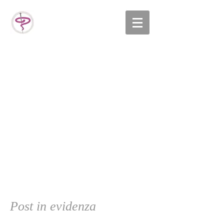
La menopausa. Conosciamola
meglio
La menopausa è un momento fisiologico della vita
della donna che coincide con il termine della
fertilità, momento da sempre vissuto come...
Post in evidenza