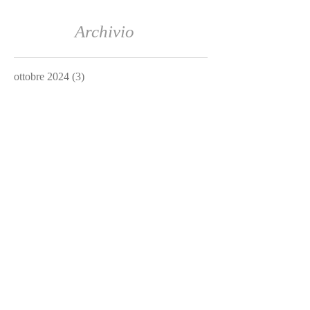
Archivio
ottobre 2024
(3)
3 post
luglio 2024
(1)
1 post
gennaio 2019
(3)
3 post
dicembre 2016
(3)
3 post
novembre 2016
(1)
1 post
agosto 2016
(1)
1 post
Cerca per tag
Non ci sono ancora tag.
Social